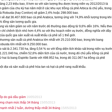
g 2,23 triệu bao, ít hơn so với sản lượng thu được trong niên vụ 2012/2013 là
m giảm của chu kỳ hai năm một ở các khu vực trồng cà phê Arbica là chủ yếu, trong
và Robusta (hay Conilon) sẽ giảm 2,4% hoặc 298.000 bao.
 sẽ đạt 36.407.600 bao cà phê Arabica, tương ứng với 74,9% khối lượng trong khi
% tổng sản lượng quốc gia.
tăng và năm giảm so với năm trước đó thường dao động từ 9,6% đến 16%. Nếu the
 chỉ chênh lệch nhỏ hơn 4,4% so với thu hoạch niên vụ trước, đồng nghĩa với đây
của quốc gia sản xuất và xuất khẩu cà phê số 1 thế giới.
phương sản xuất cà phê Arabica lớn nhất với 25.210.000 bao, trong khi bang
Robusta lớn nhất với 9.250.000 bao.
o sát là 2.341.730 ha, tăng 0,54 % so với tổng diện tích khảo sát trong niên vụ trướ
 1.221.040 ha, chiếm 52,6% diện tích của cả nước, trong đó chủ yếu trồng cà phê
hứ hai là bang Espirito Santo với 498.952 ha, trong đó 311.067 ha trồng cà phê
nội địa và sản xuất cà phê hòa tan và hạt cà phê rang xuất khẩu.
iếp do giá dầu giảm
16/05/2013
ờng chạm mức thấp 34 tháng
15/05/2013
mạnh nhất 2 tuần, đường thấp nhất 34 tháng
15/05/2013