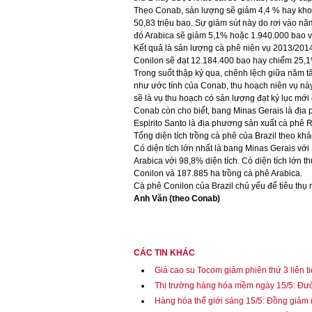
Theo Conab, sản lượng sẽ giảm 4,4 % hay khoản
50,83 triệu bao. Sự giảm sút này do rơi vào nă
đó Arabica sẽ giảm 5,1% hoặc 1.940.000 bao 
Kết quả là sản lượng cà phê niên vụ 2013/2014
Conilon sẽ đạt 12.184.400 bao hay chiếm 25,1
Trong suốt thập kỷ qua, chênh lệch giữa năm 
như ước tính của Conab, thu hoạch niên vụ này
sẽ là vụ thu hoạch có sản lượng đạt kỷ lục mới 
Conab còn cho biết, bang Minas Gerais là địa 
Espirito Santo là địa phương sản xuất cà phê 
Tổng diện tích trồng cà phê của Brazil theo khả
Có diện tích lớn nhất là bang Minas Gerais với
Arabica với 98,8% diện tích. Có diện tích lớn t
Conilon và 187.885 ha trồng cà phê Arabica.
Cà phê Conilon của Brazil chủ yếu để tiêu thụ 
Anh Văn (theo Conab)
CÁC TIN KHÁC
Giá cao su Tocom giảm phiên thứ 3 liên t
Thị trường hàng hóa mềm ngày 15/5: Đư
Hàng hóa thế giới sáng 15/5: Đồng giảm 