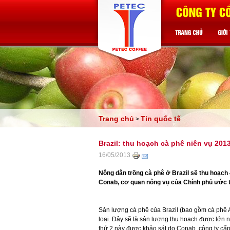
Trang chủ
Tin quốc tế
>
Brazil: thu hoạch cà phê niên vụ 2013
16/05/2013
Nông dân trồng cà phê ở Brazil sẽ thu hoạch 
Conab, cơ quan nông vụ của Chính phủ ước t
Sản lượng cà phê của Brazil (bao gồm cà phê A
loại. Đây sẽ là sản lượng thu hoạch được lớn n
thứ 2 này được khảo sát do Conab, công ty cấp 