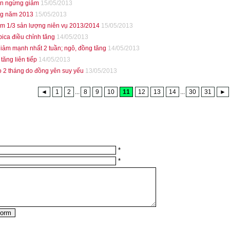
ên ngừng giảm
15/05/2013
ong năm 2013
15/05/2013
iếm 1/3 sản lượng niên vụ 2013/2014
15/05/2013
ica điều chỉnh tăng
14/05/2013
giảm mạnh nhất 2 tuần; ngô, đồng tăng
14/05/2013
tăng liên tiếp
14/05/2013
o 2 tháng do đồng yên suy yếu
13/05/2013
◄
1
2
...
8
9
10
11
12
13
14
...
30
31
►
*
*