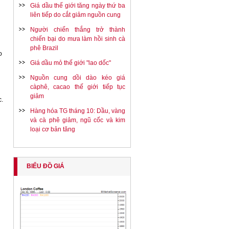
Giá dầu thế giới tăng ngày thứ ba
liên tiếp do cắt giảm nguồn cung
Người chiến thắng trở thành
chiến bại do mưa làm hồi sinh cà
phê Brazil
o
Giá dầu mỏ thế giới "lao dốc"
Nguồn cung dồi dào kéo giá
càphê, cacao thế giới tiếp tục
giảm
c.
Hàng hóa TG tháng 10: Dầu, vàng
và cà phê giảm, ngũ cốc và kim
loại cơ bản tăng
BIỂU ĐỒ GIÁ