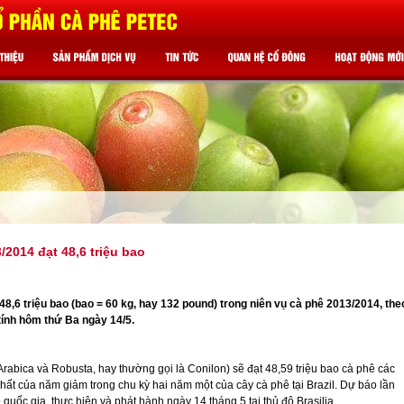
/2014 đạt 48,6 triệu bao
48,6 triệu bao (bao = 60 kg, hay 132 pound) trong niên vụ cà phê 2013/2014, the
ính hôm thứ Ba ngày 14/5.
rabica và Robusta, hay thường gọi là Conilon) sẽ đạt 48,59 triệu bao cà phê các
hất của năm giảm trong chu kỳ hai năm một của cây cà phê tại Brazil. Dự báo lần
quốc gia, thực hiện và phát hành ngày 14 tháng 5 tại thủ đô Brasilia.