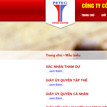
Trang chủ
Mẫu biểu
>
XÁC NHẬN THAM DỰ
...xem thêm...
GIẤY ỦY QUYỀN TẬP THỂ
...xem thêm...
GIẤY ỦY QUYỀN CÁ NHÂN
...xem thêm...