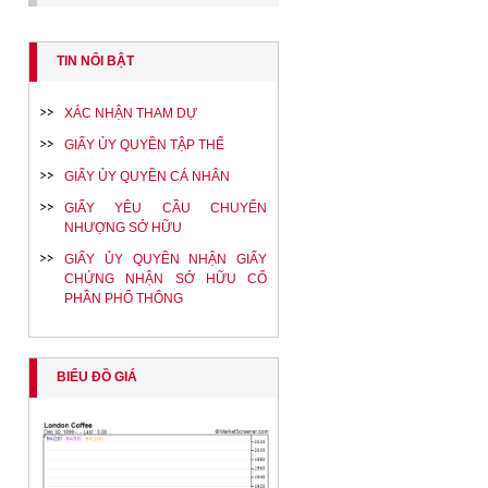
TIN NỔI BẬT
XÁC NHẬN THAM DỰ
GIẤY ỦY QUYỀN TẬP THỂ
GIẤY ỦY QUYỀN CÁ NHÂN
GIẤY YÊU CẦU CHUYỂN
NHƯỢNG SỞ HỮU
GIẤY ỦY QUYỀN NHẬN GIẤY
CHỨNG NHẬN SỞ HỮU CỔ
PHẦN PHỔ THÔNG
BIỂU ĐỒ GIÁ