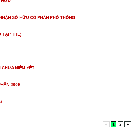
 HỮU
 NHẬN SỞ HỮU CỔ PHẦN PHỔ THÔNG
 TẬP THỂ)
 CHƯA NIÊM YẾT
HẦN 2009
)
◄
1
2
►