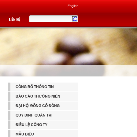
English
CÔNG BỐ THÔNG TIN
BÁO CÁO THƯỜNG NIÊN
ĐẠI HỘI ĐỒNG CỔ ĐÔNG
QUY ĐỊNH QUẢN TRỊ
ĐIỀU LỆ CÔNG TY
MẪU BIỂU