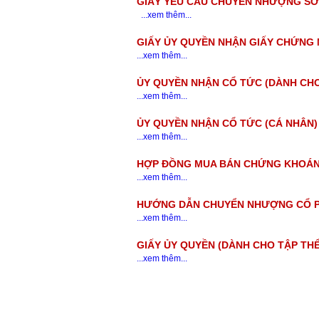
GIẤY YÊU CẦU CHUYỂN NHƯỢNG SỞ
...xem thêm...
GIẤY ỦY QUYỀN NHẬN GIẤY CHỨNG
...xem thêm...
ỦY QUYỀN NHẬN CỔ TỨC (DÀNH CHO
...xem thêm...
ỦY QUYỀN NHẬN CỔ TỨC (CÁ NHÂN)
...xem thêm...
HỢP ĐỒNG MUA BÁN CHỨNG KHOÁN
...xem thêm...
HƯỚNG DẪN CHUYỂN NHƯỢNG CỔ P
...xem thêm...
GIẤY ỦY QUYỀN (DÀNH CHO TẬP THỂ
...xem thêm...