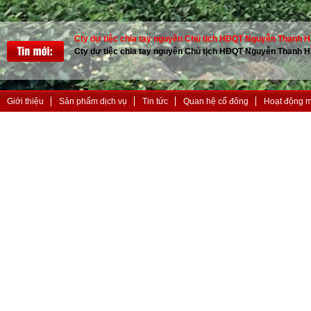
Cty dự tiệc chia tay nguyên Chủ tịch HĐQT Nguyễn Thanh Hả
Cty dự tiệc chia tay nguyên Chủ tịch HĐQT Nguyễn Thanh Hả
Giới thiệu
Sản phẩm dịch vụ
Tin tức
Quan hệ cổ đông
Hoạt động 