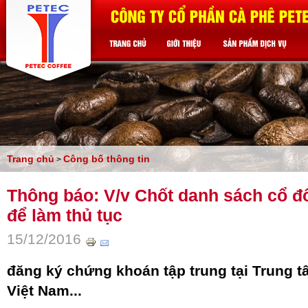
Trang chủ
Công bố thông tin
>
Thông báo: V/v Chốt danh sách cổ đô
để làm thủ tục
15/12/2016
đăng ký chứng khoán tập trung tại Trung 
Việt Nam...