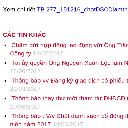
Xem chi tiết
TB 277_151216_chotDSCDlamth
CÁC TIN KHÁC
Chấm dứt hợp đồng lao động với Ông Trầ
Công ty
19/07/2017
Tái ủy quyền Ông Nguyễn Xuân Lộc làm Ng
13/06/2017
Thông báo vv Đăng ký giao dịch cổ phiếu
22/03/2017
Thông báo thay thư mời tham dự ĐHĐCĐ 
20/03/2017
Thông báo : V/v Chốt danh sách cổ đôn
niên năm 2017
14/03/2017