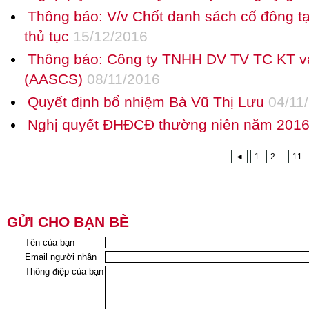
Thông báo: V/v Chốt danh sách cổ đông t
thủ tục
15/12/2016
Thông báo: Công ty TNHH DV TV TC KT v
(AASCS)
08/11/2016
Quyết định bổ nhiệm Bà Vũ Thị Lưu
04/11
Nghị quyết ĐHĐCĐ thường niên năm 201
◄
1
2
...
11
GỬI CHO BẠN BÈ
Tên của bạn
Email người nhận
Thông điệp của bạn