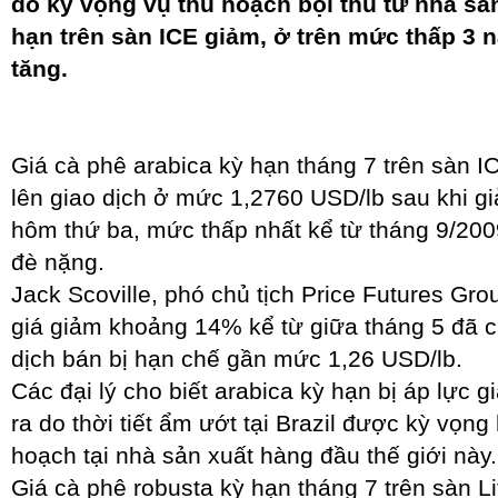
do kỳ vọng vụ thu hoạch bội thu từ nhà sả
hạn trên sàn ICE giảm, ở trên mức thấp 3 
tăng.
Giá cà phê arabica kỳ hạn tháng 7 trên sàn I
lên giao dịch ở mức 1,2760 USD/lb sau khi 
hôm thứ ba, mức thấp nhất kể từ tháng 9/20
đè nặng.
Jack Scoville, phó chủ tịch Price Futures Gro
giá giảm khoảng 14% kể từ giữa tháng 5 đã 
dịch bán bị hạn chế gần mức 1,26 USD/lb.
Các đại lý cho biết arabica kỳ hạn bị áp lực 
ra do thời tiết ẩm ướt tại Brazil được kỳ vọng
hoạch tại nhà sản xuất hàng đầu thế giới này.
Giá cà phê robusta kỳ hạn tháng 7 trên sàn L