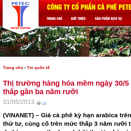
Trang chủ
Tin quốc tế
>
Thị trường hàng hóa mềm ngày 30/5 
thấp gần ba năm rưỡi
31/05/2013
(VINANET) – Giá cà phê kỳ hạn arabica trê
thứ tư, củng cố trên mức thấp 3 năm rưỡi t