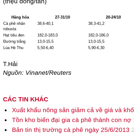
(triệu đồng/tấn)
Hàng hóa
27-31/10
20-24/10
Cà phê nhân
38,6-40,1
38,3-41,2
robusta
Hạt tiêu đen
182,0-183,0
182,0-186,0
Đường trắng
13,0-15,5
13,0-15,5
Lúa Hè Thu
5,50-6,40
5,90-6,30
T.Hải
Nguồn: Vinanet/Reuters
CÁC TIN KHÁC
Xuất khẩu nông sản giảm cả về giá và khố
Tồn kho biến đại gia cà phê thành con nợ
Bản tin thị trường cà phê ngày 25/6/2013
2