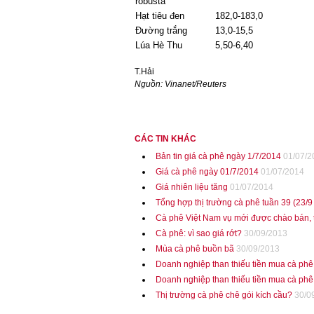
robusta
Hạt tiêu đen
182,0-183,0
Đường trắng
13,0-15,5
Lúa Hè Thu
5,50-6,40
T.Hải
Nguồn: Vinanet/Reuters
CÁC TIN KHÁC
Bản tin giá cà phê ngày 1/7/2014
01/07/2
Giá cà phê ngày 01/7/2014
01/07/2014
Giá nhiên liệu tăng
01/07/2014
Tổng hợp thị trường cà phê tuần 39 (23/9
Cà phê Việt Nam vụ mới được chào bán, t
Cà phê: vì sao giá rớt?
30/09/2013
Mùa cà phê buồn bã
30/09/2013
Doanh nghiệp than thiếu tiền mua cà phê
Doanh nghiệp than thiếu tiền mua cà phê
Thị trường cà phê chê gói kích cầu?
30/0